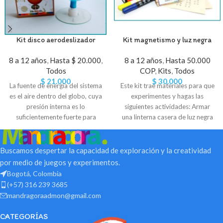
Kit disco aerodeslizador
Kit magnetismo y luz negra
8 a 12 años
,
Hasta $ 20.000
,
8 a 12 años
,
Hasta 50.000
Todos
COP
,
Kits
,
Todos
$
21.000
$
30.000
La fuente de energía del sistema
Este kit trae materiales para que
es el aire dentro del globo, cuya
experimentes y hagas las
presión interna es lo
siguientes actividades: Armar
suficientemente fuerte para
una linterna casera de luz negra
levantarlo. Cuando este aire sale
Descubrir
por completo, el aerodeslizador
casero queda sin energía y se
Buscamos despertar la capacidad de exploración y la creatividad
detiene.
por medio de juegos y experimentos.
Bogotá, Colombia
(+57) 316 239 3685
mandragoraadmon@gmail.com
CATEGORÍAS