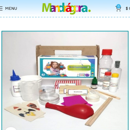
0
MENU
$